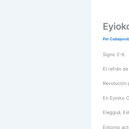
Eyiok
Por
Cubayoru
Signo 2-6.
El refrán d
Revolución 
En Eyioko O
Elegguá, Es
Entorno act