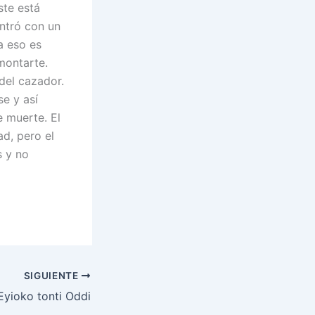
ste está
ontró con un
a eso es
montarte.
 del cazador.
se y así
e muerte. El
ad, pero el
s y no
SIGUIENTE
Eyioko tonti Oddi