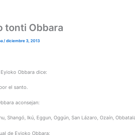
o tonti Obbara
ba
/
diciembre 3, 2013
e Eyioko Obbara dice:
por el santo.
bbara aconsejan:
hu, Shangó, Ikú, Eggun, Oggún, San Lázaro, Ozaín, Obbatal
ual de Eyioko Obbara: