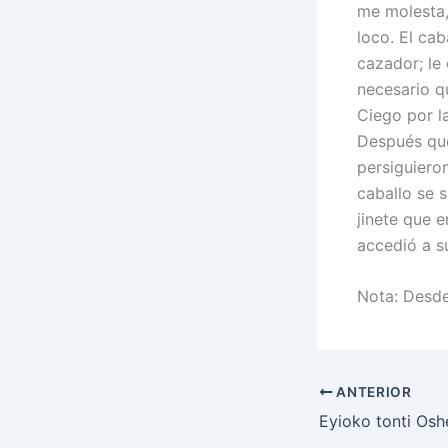
me molesta,
loco. El ca
cazador; le 
necesario q
Ciego por la
Después que 
persiguieron
caballo se s
jinete que 
accedió a su
Nota: Desde
ANTERIOR
Eyioko tonti Osh