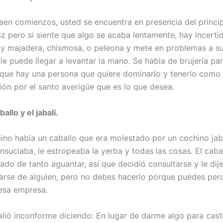
aen comienzos, usted se encuentra en presencia del principi
az pero si siente que algo se acaba lentamente, hay incert
y majadera, chismosa, o peleona y mete en problemas a s
 le puede llegar a levantar la mano. Se habla de brujería par
 que hay una persona que quiere dominarlo y tenerlo como 
ión por el santo averigüe que es lo que desea.
ballo y el jabalí.
ino había un caballo que era molestado por un cochino jaba
nsuciaba, le estropeaba la yerba y todas las cosas. El caba
ado de tanto aguantar, así que decidió consultarse y le dij
arse de alguien, pero no debes hacerlo porque puedes perd
 esa empresa.
salió inconforme diciendo: En lugar de darme algo para cast