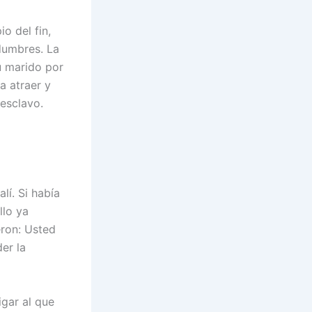
o del fin,
idumbres. La
u marido por
a atraer y
esclavo.
lí. Si había
llo ya
eron: Usted
er la
igar al que