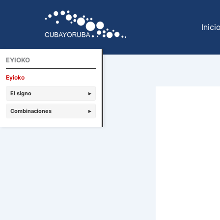
Ir
al
Inici
contenido
EYIOKO
Eyioko
El signo
▸
Combinaciones
▸