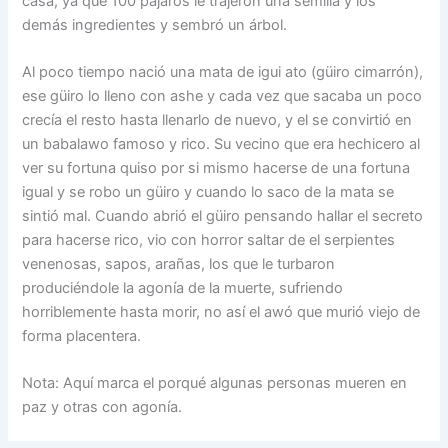
casa, ya que 100 pájaros le trajeron una semilla y los
demás ingredientes y sembró un árbol.
Al poco tiempo nació una mata de igui ato (güiro cimarrón),
ese güiro lo lleno con ashe y cada vez que sacaba un poco
crecía el resto hasta llenarlo de nuevo, y el se convirtió en
un babalawo famoso y rico. Su vecino que era hechicero al
ver su fortuna quiso por si mismo hacerse de una fortuna
igual y se robo un güiro y cuando lo saco de la mata se
sintió mal. Cuando abrió el güiro pensando hallar el secreto
para hacerse rico, vio con horror saltar de el serpientes
venenosas, sapos, arañas, los que le turbaron
produciéndole la agonía de la muerte, sufriendo
horriblemente hasta morir, no así el awó que murió viejo de
forma placentera.
Nota: Aquí marca el porqué algunas personas mueren en
paz y otras con agonía.