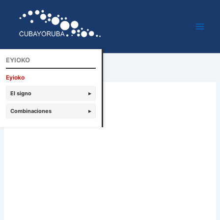
Ir
al
contenido
EYIOKO
Eyioko
El signo
▸
Combinaciones
▸