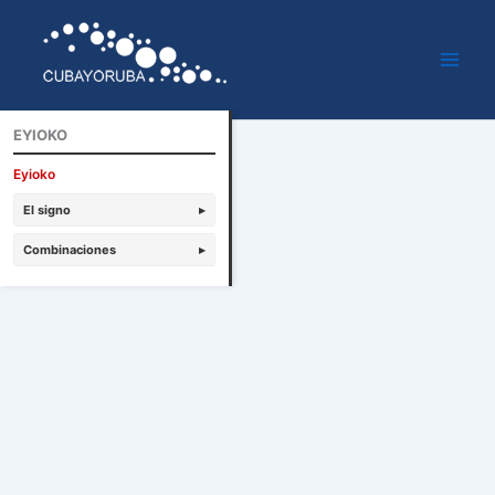
Ir
al
contenido
EYIOKO
Eyioko
El signo
▸
Combinaciones
▸