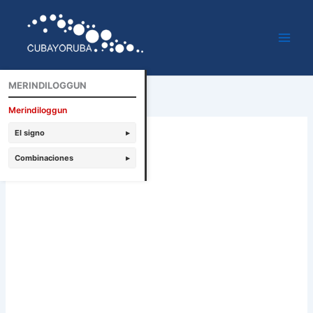
Ir
al
contenido
MERINDILOGGUN
Merindiloggun
El signo
▸
Combinaciones
▸