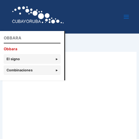
Ir
al
contenido
OBBARA
Obbara
El signo
▸
Combinaciones
▸