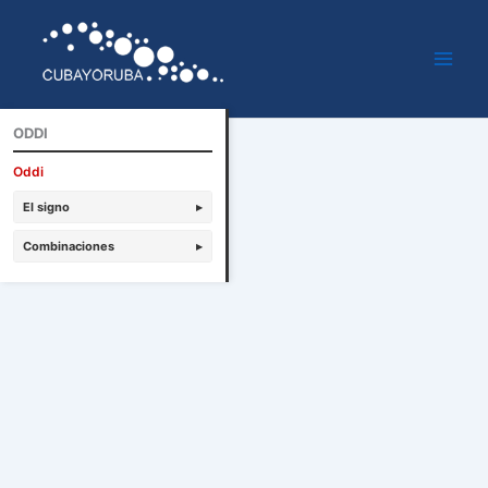
Ir
al
contenido
ODDI
Oddi
El signo
▸
Combinaciones
▸