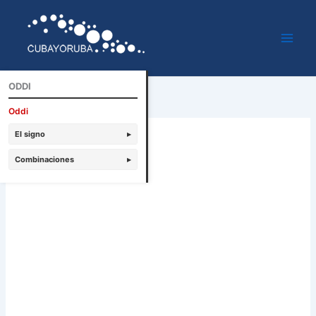
Ir
al
contenido
ODDI
Oddi
El signo
▸
Combinaciones
▸