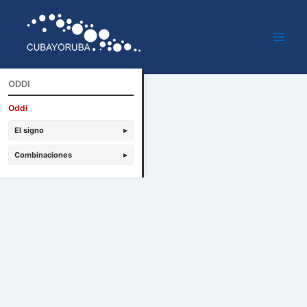
Ir
al
contenido
ODDI
Oddi
El signo
▸
Combinaciones
▸