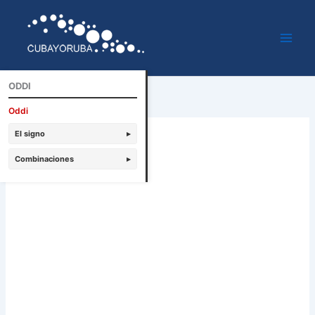
Ir
al
contenido
ODDI
Oddi
El signo
▸
Combinaciones
▸