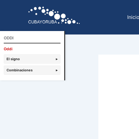
Ir
al
Inici
contenido
ODDI
Oddi
El signo
▸
Combinaciones
▸