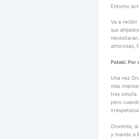
Entorno act
Va a recibir
sus ahijado
necesitaran
amorosas, fa
Patakí. Por
Una vez Oru
más impresci
tres omofa.
pero cuando
irrespetuos
Orunmila, al
y mando a E