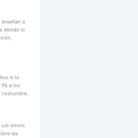
s enseñan a
os demás lo
ición,
los ni lo
Ifá a los
a costumbre,
, odi omoni
obre las