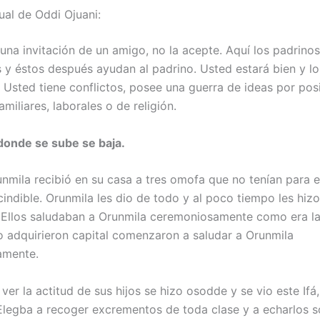
ual de Oddi Ojuani:
 una invitación de un amigo, no la acepte. Aquí los padrino
s y éstos después ayudan al padrino. Usted estará bien y l
. Usted tiene conflictos, posee una guerra de ideas por pos
miliares, laborales o de religión.
 donde se sube se baja.
nmila recibió en su casa a tres omofa que no tenían para el
ndible. Orunmila les dio de todo y al poco tiempo les hizo 
 Ellos saludaban a Orunmila ceremoniosamente como era l
 adquirieron capital comenzaron a saludar a Orunmila
amente.
 ver la actitud de sus hijos se hizo osodde y se vio este Ifá
legba a recoger excrementos de toda clase y a echarlos s