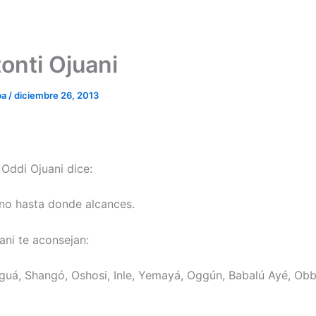
tonti Ojuani
ba
/
diciembre 26, 2013
 Oddi Ojuani dice:
ano hasta donde alcances.
ani te aconsejan:
guá, Shangó, Oshosi, Inle, Yemayá, Oggún, Babalú Ayé, Obb