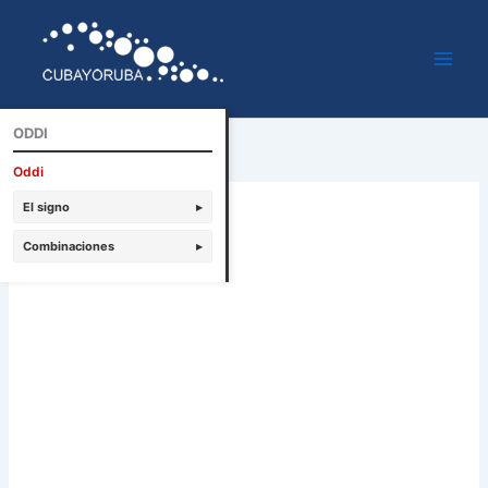
Ir
al
contenido
ODDI
Oddi
El signo
▸
Combinaciones
▸