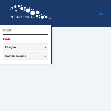
Ir
al
contenido
ODDI
Oddi
El signo
▸
Combinaciones
▸