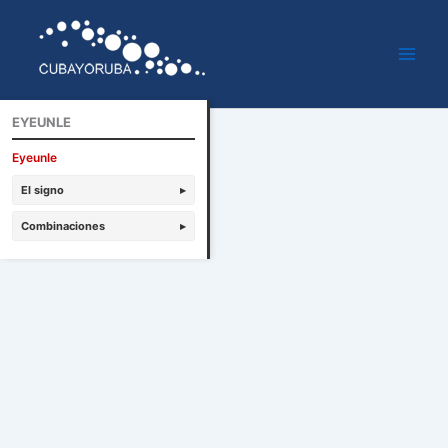
Ir
al
contenido
EYEUNLE
Eyeunle
El signo
▸
Combinaciones
▸