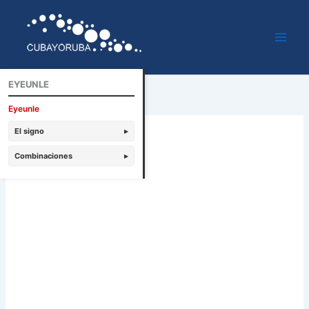
Ir
al
contenido
EYEUNLE
Eyeunle
El signo
▸
Combinaciones
▸