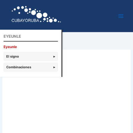
Ir
al
contenido
EYEUNLE
Eyeunle
El signo
▸
Combinaciones
▸