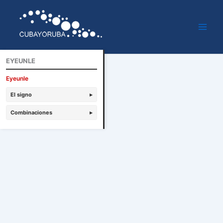
Ir
al
contenido
EYEUNLE
Eyeunle
El signo
▸
Combinaciones
▸