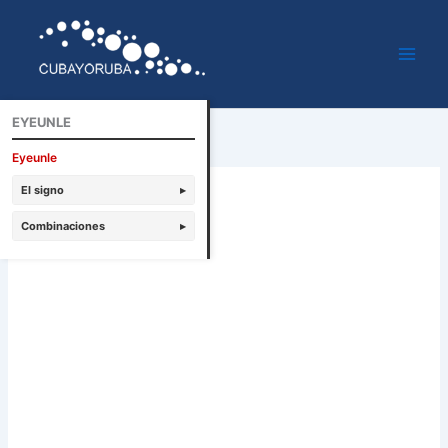
Ir
al
contenido
EYEUNLE
Eyeunle
El signo
▸
Combinaciones
▸