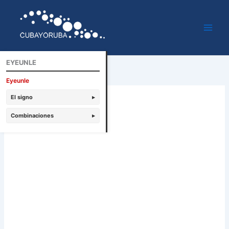
Ir
al
contenido
EYEUNLE
Eyeunle
El signo
▸
Combinaciones
▸