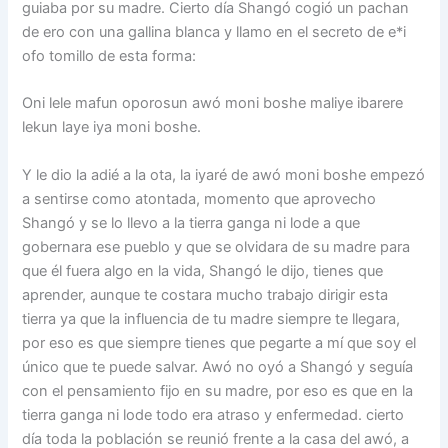
guiaba por su madre. Cierto día Shangó cogió un pachan
de ero con una gallina blanca y llamo en el secreto de e*i
ofo tomillo de esta forma:
Oni lele mafun oporosun awó moni boshe maliye ibarere
lekun laye iya moni boshe.
Y le dio la adié a la ota, la iyaré de awó moni boshe empezó
a sentirse como atontada, momento que aprovecho
Shangó y se lo llevo a la tierra ganga ni lode a que
gobernara ese pueblo y que se olvidara de su madre para
que él fuera algo en la vida, Shangó le dijo, tienes que
aprender, aunque te costara mucho trabajo dirigir esta
tierra ya que la influencia de tu madre siempre te llegara,
por eso es que siempre tienes que pegarte a mí que soy el
único que te puede salvar. Awó no oyó a Shangó y seguía
con el pensamiento fijo en su madre, por eso es que en la
tierra ganga ni lode todo era atraso y enfermedad. cierto
día toda la población se reunió frente a la casa del awó, a