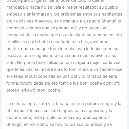
trabajo para dirigir su tierra, pues de todo lo que el
mandaba o hacia no se veía el mejor resultado; su pueblo
empezó a enfermarse y los problemas entre sus habitantes
eran cada vez mayores, se decía que a su padre Shangó le
aconsejo siempre que se pegara a él y no oyera los
consejos de su madre que en este signo se llamaba eni ofo
tomillo, la cual le había enseñado a su hijo, awó moni
boshe, nada más que todo lo malo, esta lo tenía como su
esclavo, con el egoísmo de que nada mas estuviera a su
lado. No podía tener felicidad con ninguna mujer, cada vez
que tenía una, su madre eni ofo tomillo iba a un secreto que
ella tenía el cual consistía en una ota y lo llamaba de esta
forma: totoro dada eni ofo tomillo iya boni boshe obini ofo
ororan leri awó moni boshe.
Le echaba epo al ota y la tapaba con un pañuelo negro y la
obini que el tenia a su lado empezaba a asquearse y lo
abandonaba; este problema tenía muy preocupado a
Shangó, en ver como su hijo no oía sus consejos y se