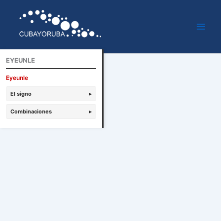
Ir
al
contenido
EYEUNLE
Eyeunle
El signo
▸
Combinaciones
▸