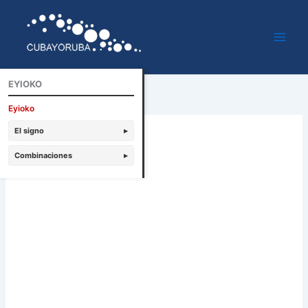
Ir
al
contenido
EYIOKO
Eyioko
El signo
▸
Combinaciones
▸