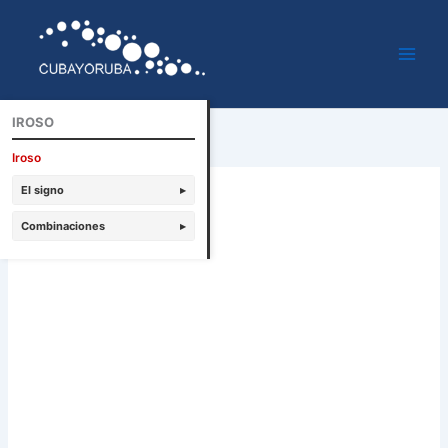
Ir
al
contenido
IROSO
Iroso
El signo
▸
Combinaciones
▸