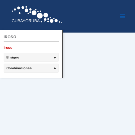
Ir
al
contenido
IROSO
Iroso
El signo
▸
Combinaciones
▸