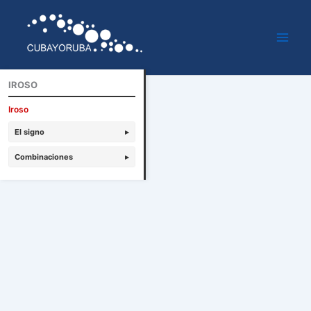
Ir
al
contenido
IROSO
Iroso
El signo
▸
Combinaciones
▸