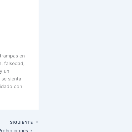
 trampas en
, falsedad,
y un
 se sienta
uidado con
SIGUIENTE
Enfermedades y Prohibiciones en Iroso