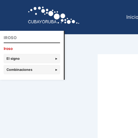
Ir
al
Inici
contenido
IROSO
Iroso
El signo
▸
Combinaciones
▸