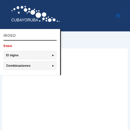
Ir
al
contenido
IROSO
Iroso
El signo
▸
Combinaciones
▸