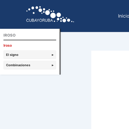
Ir
al
Inici
contenido
IROSO
Iroso
El signo
▸
Combinaciones
▸