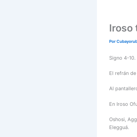
Iroso 
Por
Cubayoru
Signo 4-10.
El refrán de
Al pantaller
En Iroso Of
Oshosi, Agg
Elegguá.