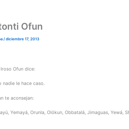
tonti Ofun
ba
/
diciembre 17, 2013
 Iroso Ofun dice:
o nadie le hace caso.
un te aconsejan:
ayú, Yemayá, Orunla, Olókun, Obbatalá, Jimaguas, Yewá, S