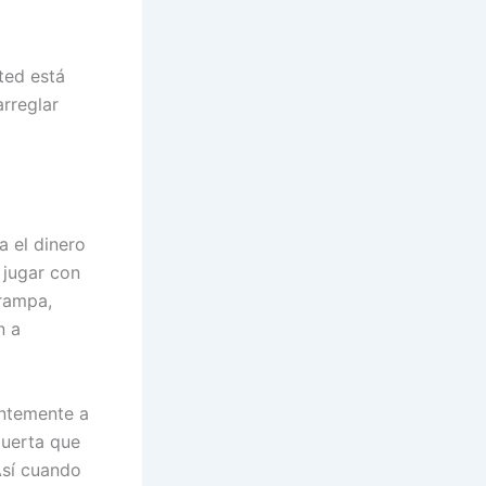
ted está
arreglar
 el dinero
 jugar con
trampa,
n a
entemente a
puerta que
Así cuando