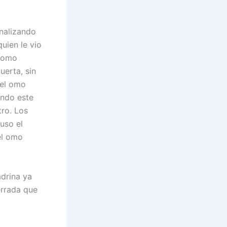
nalizando
uien le vio
l omo
uerta, sin
del omo
endo este
tro. Los
uso el
el omo
drina ya
errada que