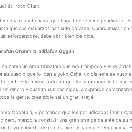
ual de Iroso Ofun:
 y no verá nada hasta que haga lo que tiene pendiente. Us
nte que sus esfuerzos han sido en vano. Quiere insistir en 
uir esforzándose, debe abrir bien los ojos.
erefun Orunmila, adifafun Oggún.
ino había un omo Obbatalá que era tramposo y le guardaba
de su pueblo que lo iban a yoko Osha. un día este se puso a
 la gente y lo perdió todo porque los contrarios le hacían 
í sin dinero y cuando sus enemigos lo supieron comenzaro
toda la gente, creándole así un gran arayé.
 omo Obbatalá, y pensando que los perjudicados irían urg
 dinero, mando a construir una gran trampa delante de su 
n un hoyo cubierto de ramas, hierbas y una estera encima. 