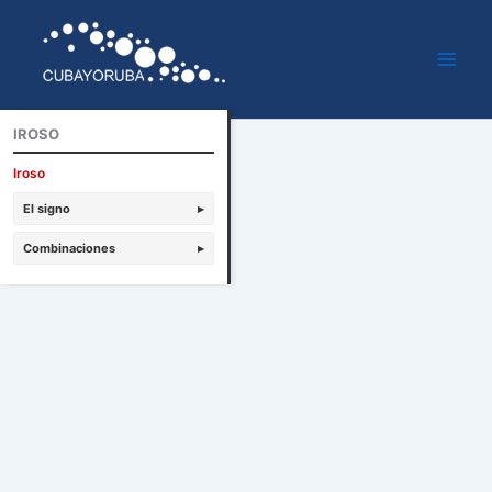
Ir
al
contenido
IROSO
Iroso
El signo
▸
Combinaciones
▸