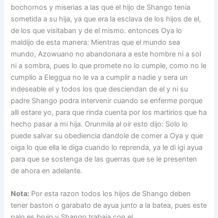
bochornos y miserias a las que el hijo de Shango tenia
sometida a su hija, ya que era la esclava de los hijos de el,
de los que visitaban y de el mismo. entonces Oya lo
maldijo de esta manera: Mientras que el mundo sea
mundo, Azowuano no abandonara a este hombre ni a sol
ni a sombra, pues lo que promete no lo cumple, como no le
cumplio a Eleggua no le va a cumplir a nadie y sera un
indeseable el y todos los que desciendan de el y ni su
padre Shango podra intervenir cuando se enferme porque
alli estare yo, para que rinda cuenta por los martirios que ha
hecho pasar a mi hija. Orunmila al oir esto dijo: Solo lo
puede salvar su obediencia dandole de comer a Oya y que
oiga lo que ella le diga cuando lo reprenda, ya le di igi ayua
para que se sostenga de las guerras que se le presenten
de ahora en adelante.
Nota:
Por esta razon todos los hijos de Shango deben
tener baston o garabato de ayua junto a la batea, pues este
palo es brujo y Shango trabaja con el.