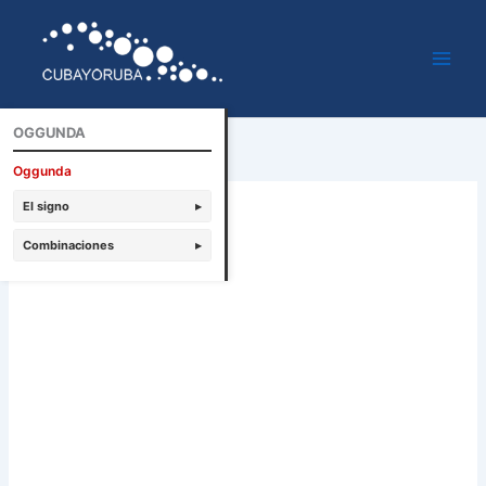
Ir
al
contenido
OGGUNDA
Oggunda
El signo
▸
Combinaciones
▸