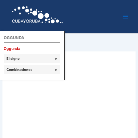
Ir
al
contenido
OGGUNDA
Oggunda
El signo
▸
Combinaciones
▸