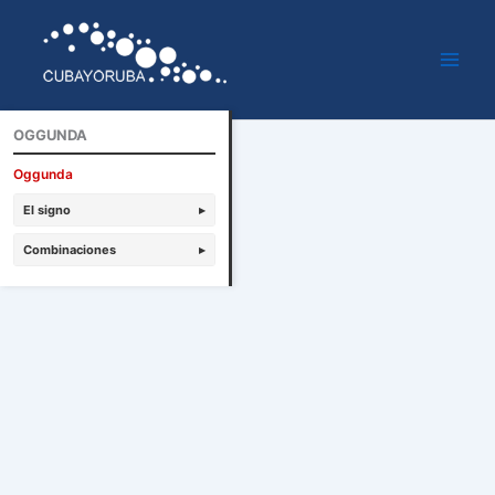
Ir
al
contenido
OGGUNDA
Oggunda
El signo
▸
Combinaciones
▸