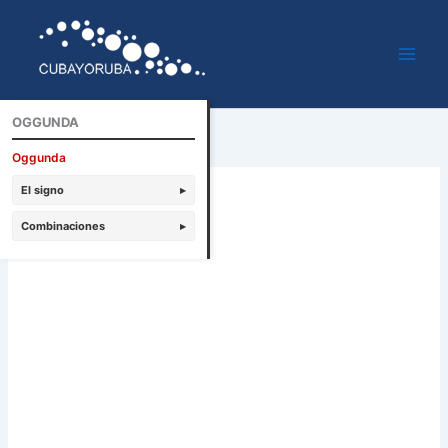
Ir
al
contenido
OGGUNDA
Oggunda
El signo
▸
Combinaciones
▸