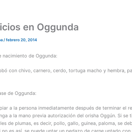
ficios en Oggunda
ba
/
febrero 20, 2014
de nacimiento de Oggunda:
bó con chivo, carnero, cerdo, tortuga macho y hembra, pa
base de Oggunda:
piar a la persona inmediatamente después de terminar el re
nga a la mano previa autorización del orisha Oggún. Si se t
s de plumas, es decir, pollo, gallo, guinea, paloma, se deb
si no es así, se puede untar un pedazo de carne untado co