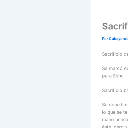
Sacri
Por
Cubayoru
Sacrificio 
Se marcó eb
para Eshu.
Sacrificio 
Se debe lim
lo que se te
mano animale
éste, pero 