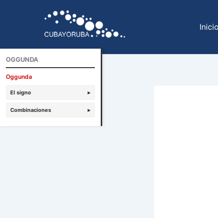
Ir
al
Inici
contenido
OGGUNDA
Oggunda
El signo
▸
Combinaciones
▸