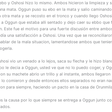
 ebo y Oshosi hizo lo mismo. Ambos hicieron la limpieza y s
una mata. Oggun puso su ebo en la mata y salio caminando
 otra mata y se recosto en el tronco y cuando llego Oshosi 
 a Oggun que estaba alli sentado y dejo caer su ebbo que 
. Este fue el motivo para una fuerte discusión entre amb
día una satisfacción a Oshosi. Una vez que se reconciliar
hablar de la mala situacion, lamentandose ambos que teni
ogerla.
osi vio un venado a lo lejos, saca su flecha y le hizo blanc
o le decia a Oggun, usted ve que no lo puedo coger, y Og
con su machete abrio un trillo y al instante, ambos llegaron 
 lo comieron y desde entonces ellos separados no eran nad
ron para siempre, haciendo un pacto en la casa de Orunmila
s la causa por lo que siempre se entrega a Oggun junto co
rados.