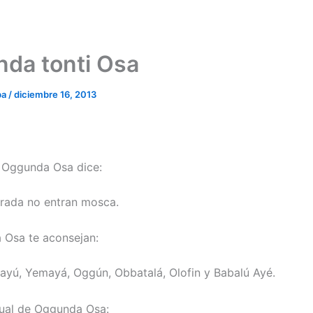
da tonti Osa
ba
/
diciembre 16, 2013
e Oggunda Osa dice:
rada no entran mosca.
 Osa te aconsejan:
ayú, Yemayá, Oggún, Obbatalá, Olofin y Babalú Ayé.
ual de Oggunda Osa: