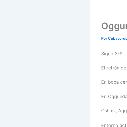
Oggun
Por
Cubayoru
Signo 3-9.
El refrán d
En boca cer
En Oggunda
Oshosi, Agg
Entorno act