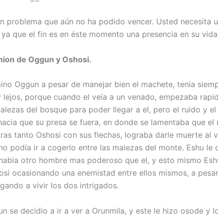
n problema que aún no ha podido vencer. Usted necesita 
, ya que el fin es en éste momento una presencia en su vida
union de Oggun y Oshosi.
ino Oggun a pesar de manejar bien el machete, tenia siem
lejos, porque cuando el veía a un venado, empezaba rapi
alezas del bosque para poder llegar a el, pero el ruido y e
acia que su presa se fuera, en donde se lamentaba que el
tras tanto Oshosi con sus flechas, lograba darle muerte al 
no podía ir a cogerlo entre las malezas del monte. Eshu le 
abia otro hombre mas poderoso que el, y esto mismo Eshu
osi ocasionando una enemistad entre ellos mismos, a pesa
gando a vivir los dos intrigados.
n se decidio a ir a ver a Orunmila, y este le hizo osode y 