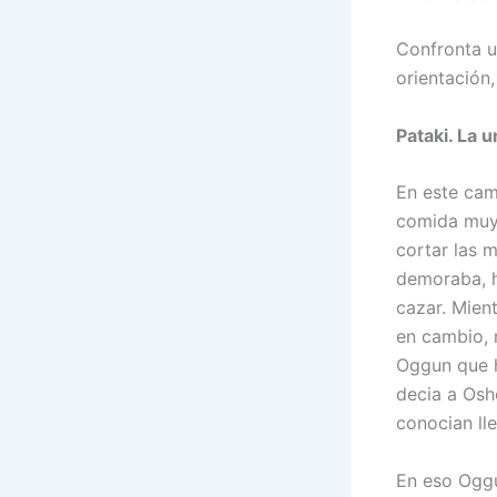
Confronta u
orientación
Pataki. La 
En este cam
comida muy 
cortar las m
demoraba, h
cazar. Mien
en cambio, 
Oggun que h
decia a Osh
conocian lle
En eso Oggu