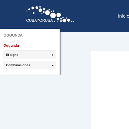
Ir
al
Inici
contenido
OGGUNDA
Oggunda
El signo
▸
Combinaciones
▸