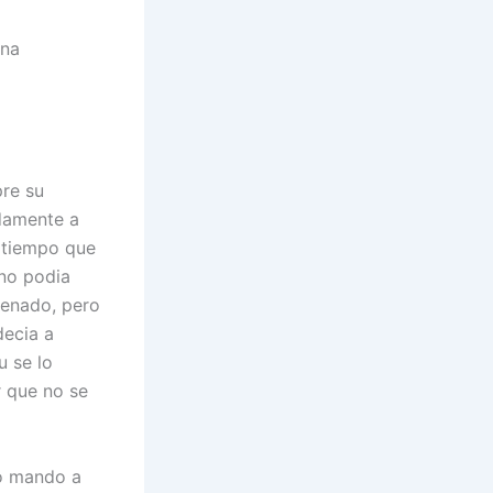
una
pre su
damente a
l tiempo que
 no podia
venado, pero
decia a
 se lo
r que no se
lo mando a