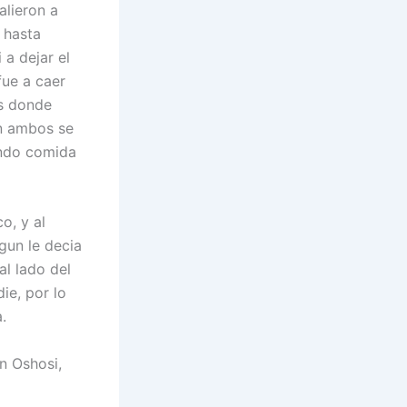
alieron a
 hasta
a dejar el
fue a caer
os donde
on ambos se
endo comida
o, y al
gun le decia
al lado del
ie, por lo
.
n Oshosi,