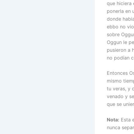
que hiciera
ponerla en 
donde habia
ebbo no vio
sobre Oggun
Oggun le pe
pusieron a 
no podían c
Entonces Osh
mismo tiemp
tu veras, y 
venado y se
que se unie
Nota:
Esta e
nunca sepa