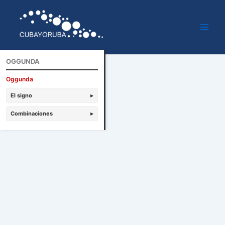
Ir
al
contenido
OGGUNDA
Oggunda
El signo
▸
Combinaciones
▸