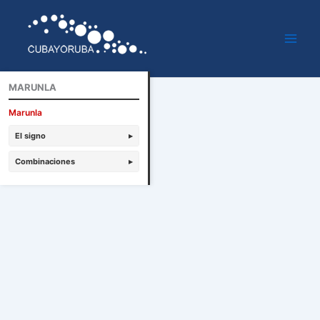
Ir
al
contenido
MARUNLA
Marunla
El signo
▸
Combinaciones
▸