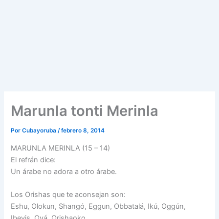
Marunla tonti Merinla
Por
Cubayoruba
/
febrero 8, 2014
MARUNLA MERINLA (15 – 14)
El refrán dice:
Un árabe no adora a otro árabe.
Los Orishas que te aconsejan son:
Eshu, Olokun, Shangó, Eggun, Obbatalá, Ikú, Oggún,
Ibeyis, Oyá, Orishaoko.