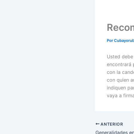
Recom
Por
Cubayoru
Usted debe 
encontrará 
con la cande
con quien a
indiquen par
vaya a firma
ANTERIOR
Generalidades e