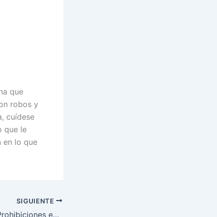
una que
on robos y
a, cuídese
o que le
n en lo que
SIGUIENTE
Enfermedades y Prohibiciones en Marunla