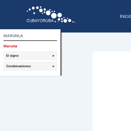
Ir
al
Inici
contenido
MARUNLA
Marunla
El signo
▸
Combinaciones
▸