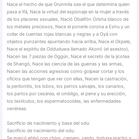
Nace el hecho de que Orunmila sea el que determina quien
pasa a Ifá, Nace la virtud del espionaje en la mujer a través
de los placeres sexuales, Nació Obalifón Orisha blanco de
los metales preciosos, Nace el ponerle corona a Eshu y un
collar de cuentas rojas blancas y negras y a Oyá con
objetos punzantes apuntando hacia arriba, Nace el Okpele,
Nace el espíritu de Odduduwa llamado Akonó (el asesino),
Nacen las 7 piezas de Oggún, Nace el secreto de la jicotea
de Shangó, Nace las ciencia de las guerras y las armas,
Nacen las acciones agresivas como golpear cortar y los
oficios que tengan que ver con ellas, Nacen la castración,
la peritonitis, los lobos, los perros salvajes, los canarios,
los partos por cesárea, el ombligo, el pene y su erección,
los testículos, los espermatozoides, las enfermedades
venéreas.
Sacrificio de nacimiento y base del odu:
Sacrificio de nacimiento del odu:
Se marcó ebbó con chivo, carnero, cerdo, tortuga macho y