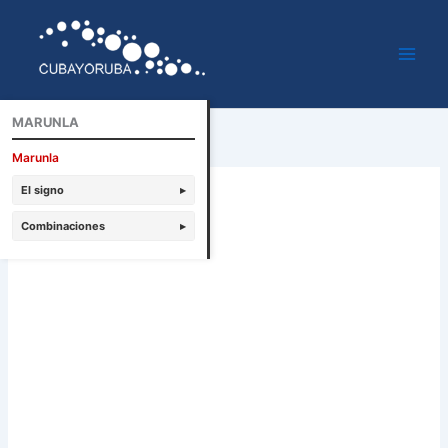
Ir
al
contenido
MARUNLA
Marunla
El signo
▸
Combinaciones
▸