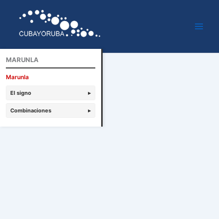
Ir
al
contenido
MARUNLA
Marunla
El signo
▸
Combinaciones
▸