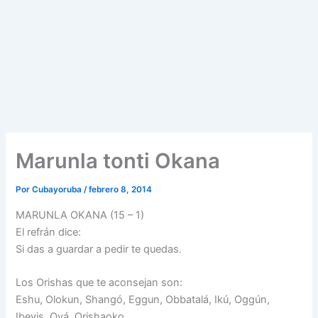
Marunla tonti Okana
Por
Cubayoruba
/
febrero 8, 2014
MARUNLA OKANA (15 – 1)
El refrán dice:
Si das a guardar a pedir te quedas.
Los Orishas que te aconsejan son:
Eshu, Olokun, Shangó, Eggun, Obbatalá, Ikú, Oggún,
Ibeyis, Oyá, Orishaoko.