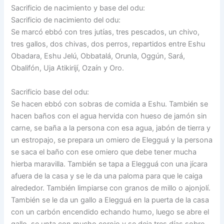
Sacrificio de nacimiento y base del odu:
Sacrificio de nacimiento del odu:
Se marcó ebbó con tres jutías, tres pescados, un chivo,
tres gallos, dos chivas, dos perros, repartidos entre Eshu
Obadara, Eshu Jelú, Obbatalá, Orunla, Oggún, Sará,
Obalifón, Uja Atikirijí, Ozaín y Oro.
Sacrificio base del odu:
Se hacen ebbó con sobras de comida a Eshu. También se
hacen baños con el agua hervida con hueso de jamón sin
carne, se baña a la persona con esa agua, jabón de tierra y
un estropajo, se prepara un omiero de Elegguá y la persona
se saca el baño con ese omiero que debe tener mucha
hierba maravilla. También se tapa a Elegguá con una jícara
afuera de la casa y se le da una paloma para que le caiga
alrededor. También limpiarse con granos de millo o ajonjolí.
También se le da un gallo a Elegguá en la puerta de la casa
con un carbón encendido echando humo, luego se abre el
gallo, se unta con mucho corojo y se deja tres días sobre