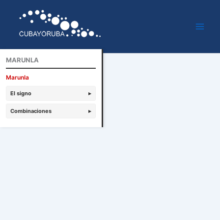
Ir
al
contenido
MARUNLA
Marunla
El signo
▸
Combinaciones
▸