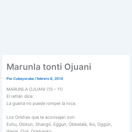
Marunla tonti Ojuani
Por
Cubayoruba
/
febrero 8, 2014
MARUNLA OJUANI (15 – 11)
El refrán dice:
La guerra no puede romper la roca.
Los Orishas que te aconsejan son:
Eshu, Olokun, Shangó, Eggun, Obbatalá, Ikú, Oggún,
Ibeyis, Oyá, Orishaoko.