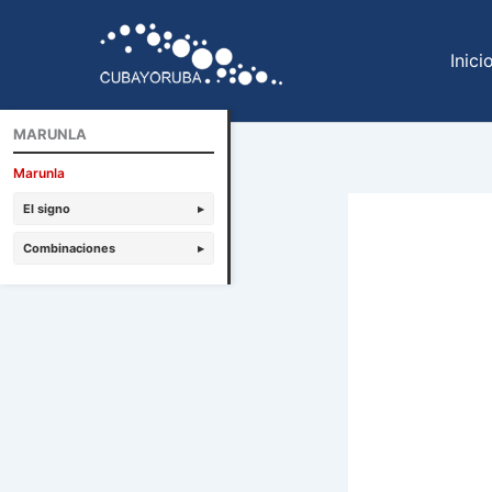
Ir
al
Inici
contenido
MARUNLA
Marunla
El signo
▸
Combinaciones
▸