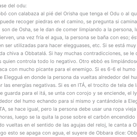
ase del odu:
bó con calabaza al pié del Orisha que tenga el Odu o al qu
puede recoger piedras en el camino, se pregunta si camina
i son de Osha, se le dan de comer limpiando a la persona, 
ierven, una vez fría el agua, la persona se baña con eso; és
n ser utilizadas para hacer elegguases, etc. Si se está muy
 da chiva a Obbatalá. Si hay muchas contradicciones, se le 
s quien controla todo lo negativo. Otro ebbó es limpiándos
aca con mucho picante para el enemigo. Si es 6-6 el humo
de Elegguá en donde la persona da vueltas alrededor del h
r las energías negativas. Si es en ITÁ, el trocito de tela de 
e guarda para el itá, se unta con corojo y se enciende, el 
ededor del humo echando para sí mismo y cantándole a Eleg
, se hace igual, pero la persona debe usar una ropa vieja 
horas, luego se la quita la pose sobre el carbón encendido 
o vueltas en el sentido de las agujas del reloj, le canta a 
ego esto se apaga con agua, el suyere de Obbara dice: Obb