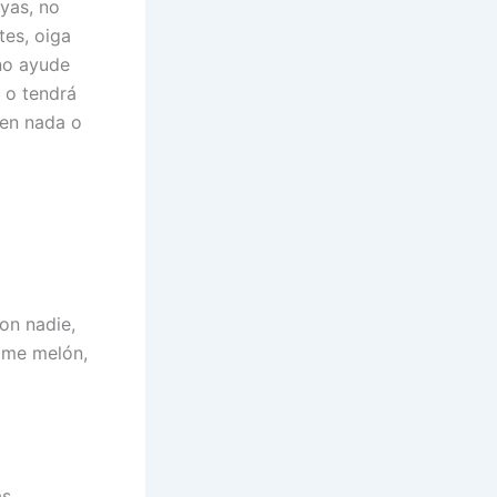
ayas, no
tes, oiga
 no ayude
 o tendrá
 en nada o
on nadie,
ome melón,
as