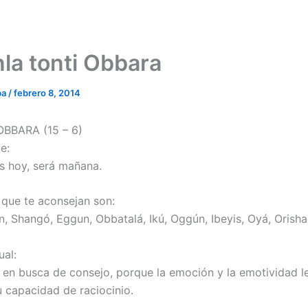
la tonti Obbara
ba
/
febrero 8, 2014
BBARA (15 – 6)
e:
s hoy, será mañana.
 que te aconsejan son:
n, Shangó, Eggun, Obbatalá, Ikú, Oggún, Ibeyis, Oyá, Orish
ual:
 en busca de consejo, porque la emoción y la emotividad l
u capacidad de raciocinio.