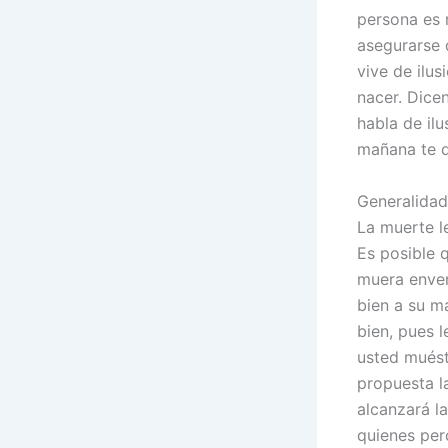
persona es 
asegurarse 
vive de ilu
nacer. Dice
habla de il
mañana te de
Generalidad
La muerte l
Es posible 
muera enven
bien a su ma
bien, pues l
usted muést
propuesta l
alcanzará l
quienes per