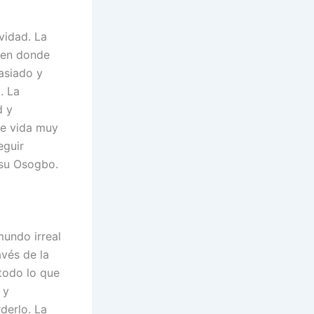
vidad. La
, en donde
masiado y
. La
d y
de vida muy
eguir
 su Osogbo.
mundo irreal
avés de la
todo lo que
 y
derlo. La