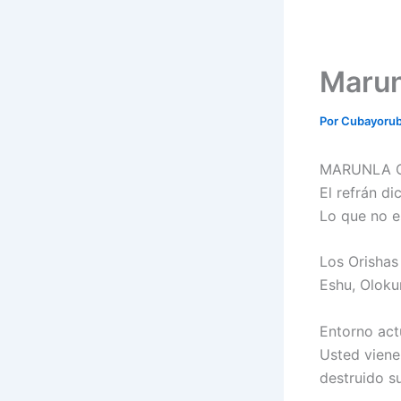
Marun
Por
Cubayoru
MARUNLA O
El refrán dic
Lo que no e
Los Orishas
Eshu, Oloku
Entorno act
Usted viene
destruido s