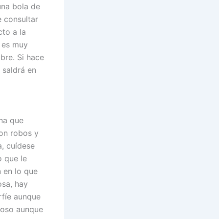
una bola de
e consultar
cto a la
r es muy
bre. Si hace
 saldrá en
una que
on robos y
a, cuídese
o que le
n en lo que
osa, hay
rfíe aunque
iroso aunque