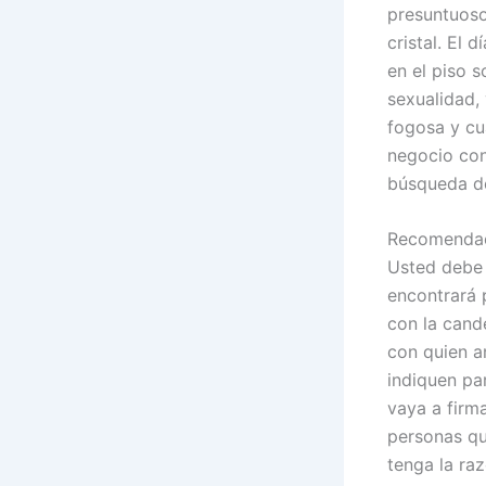
presuntuoso
cristal. El 
en el piso s
sexualidad, 
fogosa y cu
negocio con
búsqueda de
Recomendac
Usted debe 
encontrará 
con la cande
con quien a
indiquen par
vaya a firm
personas qu
tenga la raz