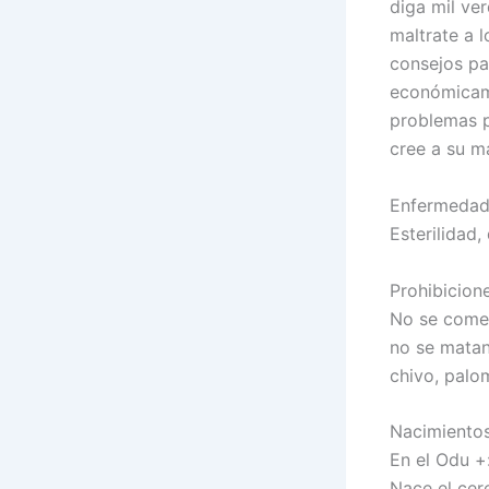
diga mil ver
maltrate a l
consejos pa
económicame
problemas p
cree a su m
Enfermedade
Esterilidad,
Prohibicione
No se come 
no se matan
chivo, palo
Nacimientos
En el Odu +
Nace el cer