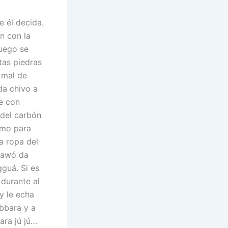
e él decida.
n con la
luego se
tas piedras
 mal de
da chivo a
e con
 del carbón
umo para
la ropa del
Iyawó da
guá. Si es
durante al
y le echa
Obbara y a
ara jú jú…