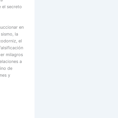
 el secreto
 succionar en
sismo, la
codorniz, el
alsificación
cer milagros
velaciones a
eino de
ones y