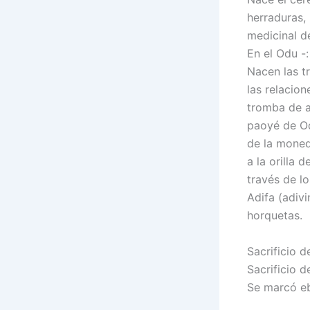
herraduras,
medicinal de
En el Odu -:
Nacen las tr
las relacio
tromba de ar
paoyé de Od
de la moned
a la orilla 
través de lo
Adifa (adivi
horquetas.
Sacrificio 
Sacrificio d
Se marcó eb