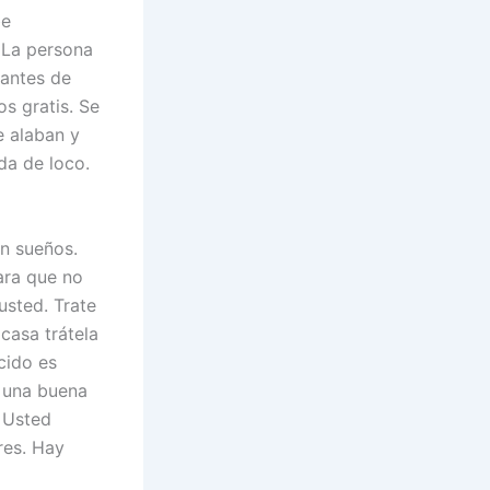
be
 La persona
 antes de
s gratis. Se
e alaban y
da de loco.
en sueños.
ara que no
usted. Trate
 casa trátela
cido es
 una buena
. Usted
res. Hay