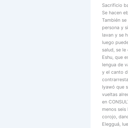
Sacrificio b
Se hacen eb
También se 
persona y s
lavan y se h
luego puede
salud, se le
Eshu, que e
lengua de v
y el canto 
contrarresta
Iyawó que s
vueltas alr
en CONSULTA
menos seis 
corojo, dand
Elegguá, lu