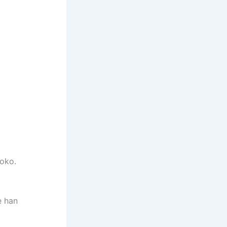
aoko.
e han