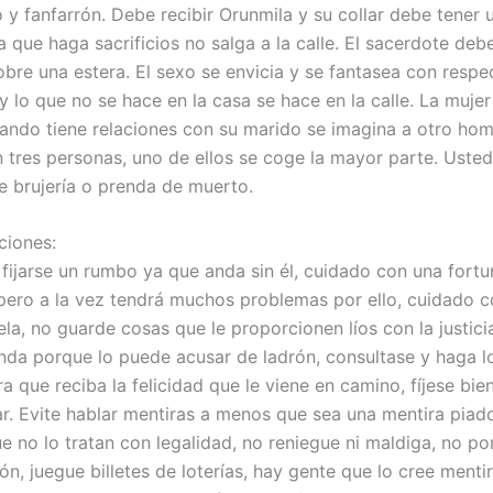
 y fanfarrón. Debe recibir Orunmila y su collar debe tener 
día que haga sacrificios no salga a la calle. El sacerdote deb
obre una estera. El sexo se envicia y se fantasea con respe
y lo que no se hace en la casa se hace en la calle. La muje
ando tiene relaciones con su marido se imagina a otro hom
 tres personas, uno de ellos se coge la mayor parte. Usted
 brujería o prenda de muerto.
iones:
fijarse un rumbo ya que anda sin él, cuidado con una fort
pero a la vez tendrá muchos problemas por ello, cuidado c
la, no guarde cosas que le proporcionen líos con la justici
nda porque lo puede acusar de ladrón, consultase y haga l
a que reciba la felicidad que le viene en camino, fíjese bie
ar. Evite hablar mentiras a menos que sea una mentira piad
e no lo tratan con legalidad, no reniegue ni maldiga, no po
ón, juegue billetes de loterías, hay gente que lo cree ment