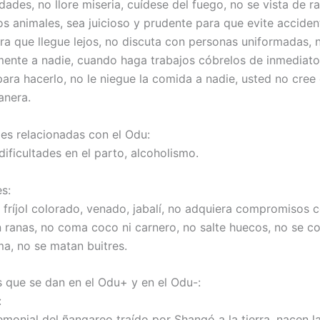
dades, no llore miseria, cuídese del fuego, no se vista de r
os animales, sea juicioso y prudente para que evite acciden
ra que llegue lejos, no discuta con personas uniformadas,
nte a nadie, cuando haga trabajos cóbrelos de inmediato
ara hacerlo, no le niegue la comida a nadie, usted no cree
anera.
s relacionadas con el Odu:
 dificultades en el parto, alcoholismo.
s:
fríjol colorado, venado, jabalí, no adquiera compromisos c
 ranas, no coma coco ni carnero, no salte huecos, no se c
ma, no se matan buitres.
 que se dan en el Odu+ y en el Odu-:
:
emonial del ñangareo traído por Shangó a la tierra, nacen l