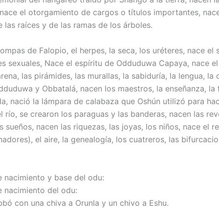
 nace el otorgamiento de cargos o títulos importantes, nace
 las raíces y de las ramas de los árboles.
ompas de Falopio, el herpes, la seca, los uréteres, nace el
nes sexuales, Nace el espíritu de Odduduwa Capaya, nace el 
ena, las pirámides, las murallas, la sabiduría, la lengua, la 
duduwa y Obbatalá, nacen los maestros, la enseñanza, la f
a, nació la lámpara de calabaza que Oshún utilizó para ha
del río, se crearon los paraguas y las banderas, nacen las re
s sueños, nacen las riquezas, las joyas, los niños, nace el r
nadores), el aire, la genealogía, los cuatreros, las bifurcaci
de nacimiento y base del odu:
e nacimiento del odu:
bó con una chiva a Orunla y un chivo a Eshu.