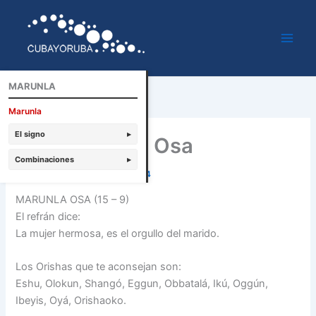
Ir
al
contenido
MARUNLA
Marunla
El signo
▸
Marunla tonti Osa
Combinaciones
▸
Por
Cubayoruba
/
febrero 8, 2014
MARUNLA OSA (15 – 9)
El refrán dice:
La mujer hermosa, es el orgullo del marido.
Los Orishas que te aconsejan son:
Eshu, Olokun, Shangó, Eggun, Obbatalá, Ikú, Oggún,
Ibeyis, Oyá, Orishaoko.