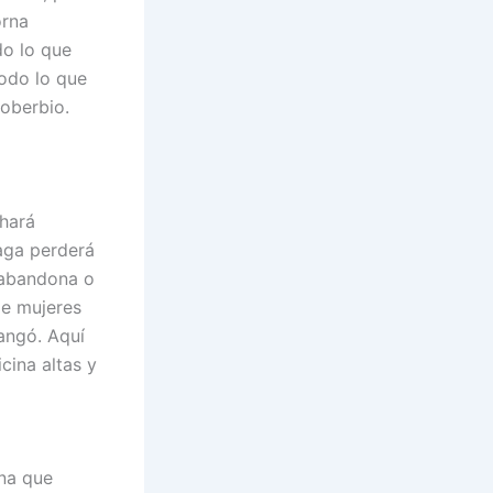
orna
do lo que
todo lo que
soberbio.
 hará
haga perderá
o abandona o
de mujeres
angó. Aquí
cina altas y
una que