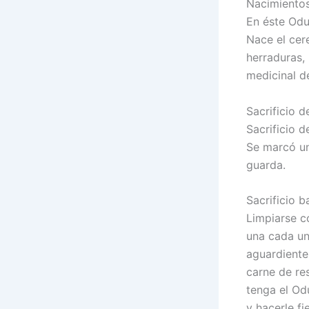
Nacimientos
En éste Odu
Nace el cer
herraduras,
medicinal de
Sacrificio 
Sacrificio d
Se marcó un
guarda.
Sacrificio b
Limpiarse c
una cada uno
aguardiente
carne de re
tenga el Od
y hacerle f