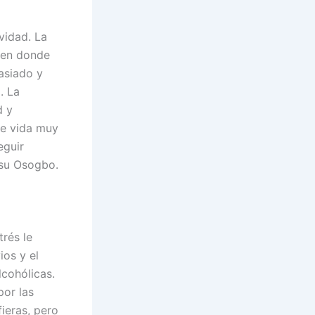
vidad. La
, en donde
masiado y
. La
d y
de vida muy
eguir
 su Osogbo.
trés le
ios y el
cohólicas.
por las
ieras, pero