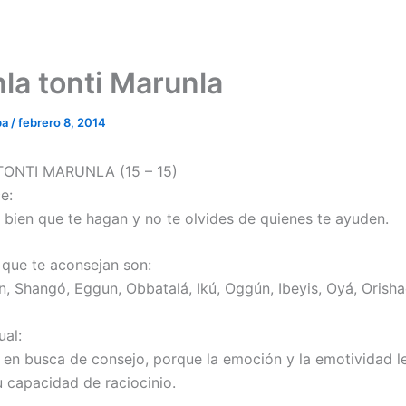
la tonti Marunla
ba
/
febrero 8, 2014
ONTI MARUNLA (15 – 15)
e:
 bien que te hagan y no te olvides de quienes te ayuden.
 que te aconsejan son:
n, Shangó, Eggun, Obbatalá, Ikú, Oggún, Ibeyis, Oyá, Orish
ual:
 en busca de consejo, porque la emoción y la emotividad l
u capacidad de raciocinio.