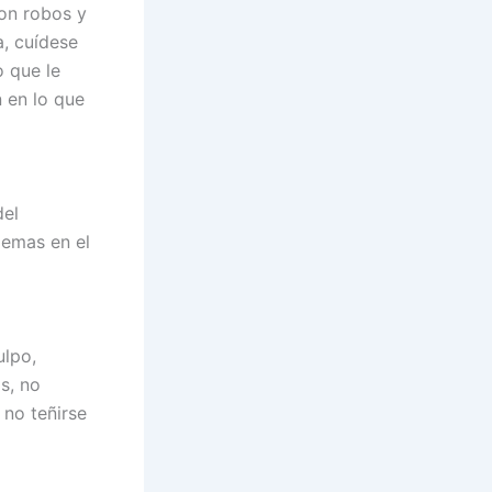
on robos y
a, cuídese
o que le
n en lo que
del
blemas en el
ulpo,
s, no
 no teñirse