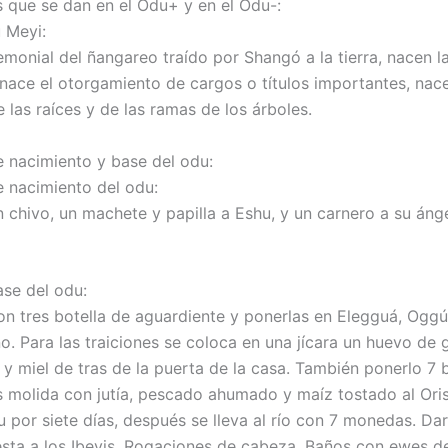
 que se dan en el Odu+ y en el Odu-:
 Meyi:
emonial del ñangareo traído por Shangó a la tierra, nacen l
 nace el otorgamiento de cargos o títulos importantes, nace
 las raíces y de las ramas de los árboles.
de nacimiento y base del odu:
e nacimiento del odu:
 chivo, un machete y papilla a Eshu, y un carnero a su ánge
ase del odu:
on tres botella de aguardiente y ponerlas en Elegguá, Oggú
. Para las traiciones se coloca en una jícara un huevo de g
 y miel de tras de la puerta de la casa. También ponerlo 7 
s molida con jutía, pescado ahumado y maíz tostado al Or
u por siete días, después se lleva al río con 7 monedas. Da
iesta a los Ibeyis. Rogaciones de cabeza. Baños con ewes d