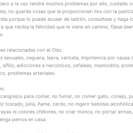
pero a la vez tendrá muchos problemas por ello, cuidado c
la, no guarde cosas que le proporcionen líos con la justici
nda porque lo puede acusar de ladrón, consultase y haga l
a que reciba la felicidad que le viene en camino, fíjese bie
r.
s relacionadas con el Odu:
s sexuales, ceguera, lepra, varicela, impotencia por causa 
 sífilis, adicciones a narcóticos, cefaleas, mastoiditis, pro
co, problemas arteriales.
s:
cangrejos para comer, no fumar, no comer gallo, conejo, p
z tostado, jutía, ñame, cerdo, no ingerir bebidas alcohólica
rayas ni colores chillones, no criar monos, no portar armas,
tenga perros en casa.