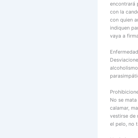
encontrará 
con la cande
con quien a
indiquen par
vaya a firma
Enfermedade
Desviacione
alcoholismo,
parasimpáti
Prohibicione
No se mata 
calamar, maí
vestirse de 
el pelo, no 