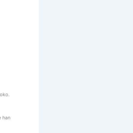
aoko.
e han