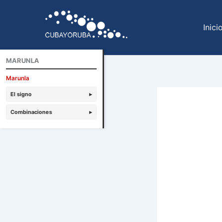
Ir
al
Inici
contenido
MARUNLA
Marunla
El signo
▸
Combinaciones
▸