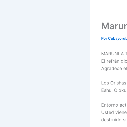
Marun
Por
Cubayoru
MARUNLA T
El refrán dic
Agradece el
Los Orishas
Eshu, Oloku
Entorno act
Usted viene
destruido s