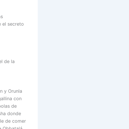
as
 el secreto
l de la
n y Orunla
allina con
bolas de
isha donde
rle de comer
e Obbatalá.