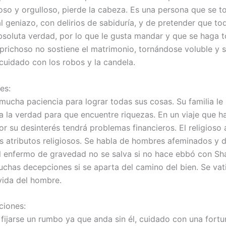
oso y orgulloso, pierde la cabeza. Es una persona que se t
l geniazo, con delirios de sabiduría, y de pretender que to
absoluta verdad, por lo que le gusta mandar y que se haga 
aprichoso no sostiene el matrimonio, tornándose voluble y 
cuidado con los robos y la candela.
es:
mucha paciencia para lograr todas sus cosas. Su familia le
a la verdad para que encuentre riquezas. En un viaje que 
Por su desinterés tendrá problemas financieros. El religios
s atributos religiosos. Se habla de hombres afeminados y 
El enfermo de gravedad no se salva si no hace ebbó con Sh
uchas decepciones si se aparta del camino del bien. Se vati
 vida del hombre.
iones:
fijarse un rumbo ya que anda sin él, cuidado con una fort