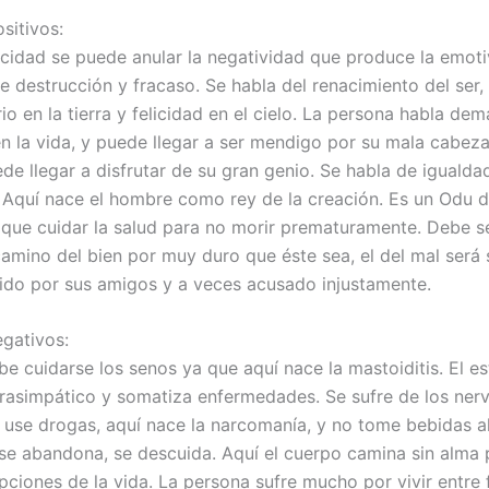
sitivos:
cidad se puede anular la negatividad que produce la emoti
e destrucción y fracaso. Se habla del renacimiento del ser
io en la tierra y felicidad en el cielo. La persona habla de
en la vida, y puede llegar a ser mendigo por su mala cabeza
de llegar a disfrutar de su gran genio. Se habla de igualda
. Aquí nace el hombre como rey de la creación. Es un Odu 
 que cuidar la salud para no morir prematuramente. Debe s
camino del bien por muy duro que éste sea, el del mal será
ido por sus amigos y a veces acusado injustamente.
gativos:
e cuidarse los senos ya que aquí nace la mastoiditis. El es
arasimpático y somatiza enfermedades. Se sufre de los nerv
 use drogas, aquí nace la narcomanía, y no tome bebidas al
se abandona, se descuida. Aquí el cuerpo camina sin alma 
pciones de la vida. La persona sufre mucho por vivir entre f