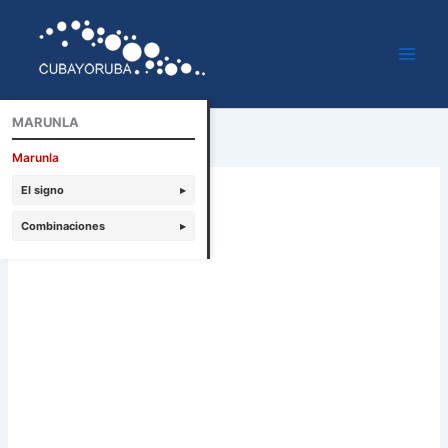
Ir
al
contenido
MARUNLA
Marunla
El signo
▸
Combinaciones
▸