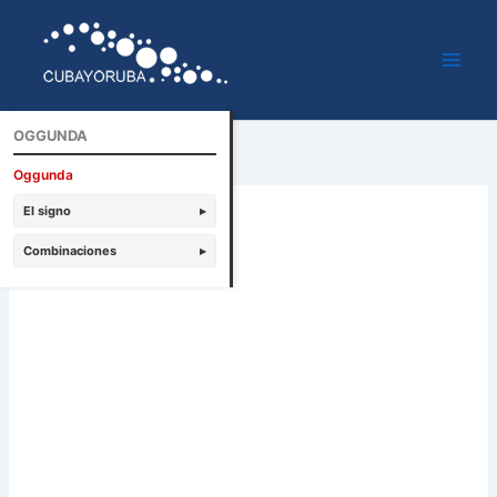
Ir
al
contenido
OGGUNDA
Oggunda
El signo
▸
Combinaciones
▸