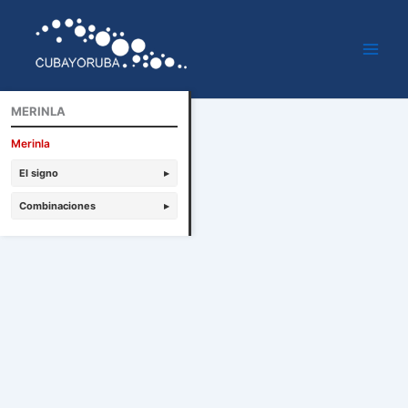
Ir
al
contenido
MERINLA
Merinla
El signo
▸
Combinaciones
▸