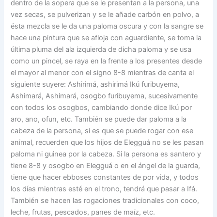
dentro de la sopera que se le presentan a la persona, una
vez secas, se pulverizan y se le añade carbón en polvo, a
ésta mezcla se le da una paloma oscura y con la sangre se
hace una pintura que se afloja con aguardiente, se toma la
última pluma del ala izquierda de dicha paloma y se usa
como un pincel, se raya en la frente a los presentes desde
el mayor al menor con el signo 8-8 mientras de canta el
siguiente suyere: Ashirimá, ashirimá Ikú furibuyema,
Ashimará, Ashimará, osogbo furibuyema, sucesivamente
con todos los osogbos, cambiando donde dice Ikú por
aro, ano, ofun, etc. También se puede dar paloma a la
cabeza de la persona, si es que se puede rogar con ese
animal, recuerden que los hijos de Elegguá no se les pasan
paloma ni guinea por la cabeza. Si la persona es santero y
tiene 8-8 y osogbo en Elegguá o en el ángel de la guarda,
tiene que hacer ebboses constantes de por vida, y todos
los días mientras esté en el trono, tendrá que pasar a Ifá.
También se hacen las rogaciones tradicionales con coco,
leche, frutas, pescados, panes de maíz, etc.