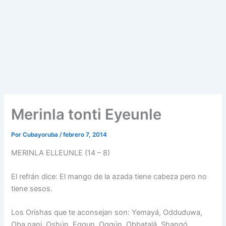
Merinla tonti Eyeunle
Por
Cubayoruba
/
febrero 7, 2014
MERINLA ELLEUNLE (14 – 8)
El refrán dice: El mango de la azada tiene cabeza pero no
tiene sesos.
Los Orishas que te aconsejan son: Yemayá, Odduduwa,
Oba nani, Oshún, Eggun, Oggún, Obbatalá, Shangó,