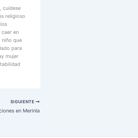
, cuídese
s religioso
rios
 caer en
 niño que
 lado para
ay mujer
tabilidad
SIGUIENTE
iones en Merinla