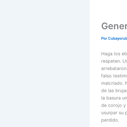
Gener
Por
Cubayoru
Haga los eb
respeten. U
arrebataron
falso testi
malcriado. 
de las bruja
la basura un
de corojo y 
usurpar su 
perdido.