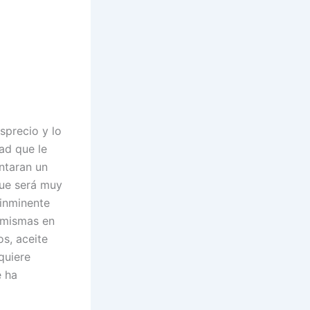
sprecio y lo
ad que le
antaran un
que será muy
 inminente
s mismas en
os, aceite
quiere
e ha