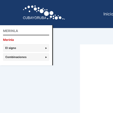
Ir
al
Inici
contenido
MERINLA
Merinla
El signo
▸
Combinaciones
▸