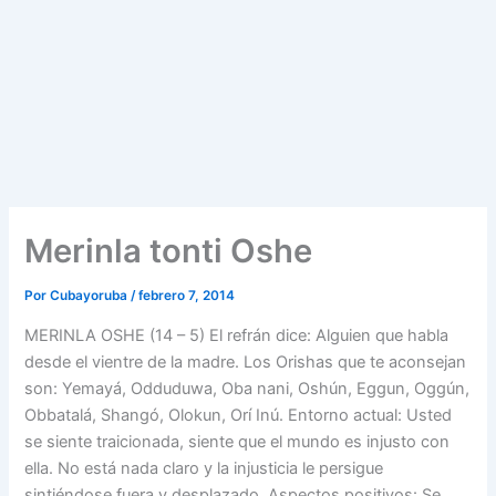
Merinla tonti Oshe
Por
Cubayoruba
/
febrero 7, 2014
MERINLA OSHE (14 – 5) El refrán dice: Alguien que habla
desde el vientre de la madre. Los Orishas que te aconsejan
son: Yemayá, Odduduwa, Oba nani, Oshún, Eggun, Oggún,
Obbatalá, Shangó, Olokun, Orí Inú. Entorno actual: Usted
se siente traicionada, siente que el mundo es injusto con
ella. No está nada claro y la injusticia le persigue
sintiéndose fuera y desplazado. Aspectos positivos: Se