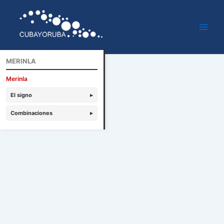
Ir
al
contenido
MERINLA
Merinla
El signo
▸
Combinaciones
▸