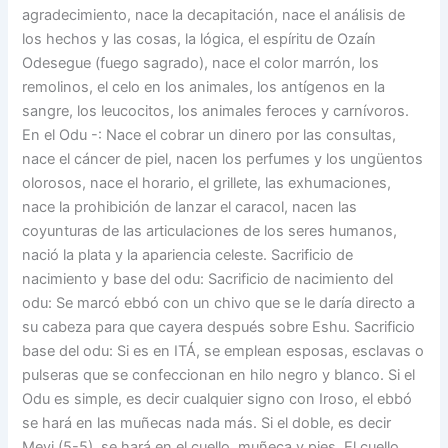
agradecimiento, nace la decapitación, nace el análisis de
los hechos y las cosas, la lógica, el espíritu de Ozaín
Odesegue (fuego sagrado), nace el color marrón, los
remolinos, el celo en los animales, los antígenos en la
sangre, los leucocitos, los animales feroces y carnívoros.
En el Odu -: Nace el cobrar un dinero por las consultas,
nace el cáncer de piel, nacen los perfumes y los ungüentos
olorosos, nace el horario, el grillete, las exhumaciones,
nace la prohibición de lanzar el caracol, nacen las
coyunturas de las articulaciones de los seres humanos,
nació la plata y la apariencia celeste. Sacrificio de
nacimiento y base del odu: Sacrificio de nacimiento del
odu: Se marcó ebbó con un chivo que se le daría directo a
su cabeza para que cayera después sobre Eshu. Sacrificio
base del odu: Si es en ITÁ, se emplean esposas, esclavas o
pulseras que se confeccionan en hilo negro y blanco. Si el
Odu es simple, es decir cualquier signo con Iroso, el ebbó
se hará en las muñecas nada más. Si el doble, es decir
Meyi (5-5), se hará en el cuello, muñeca y pies. El cuello