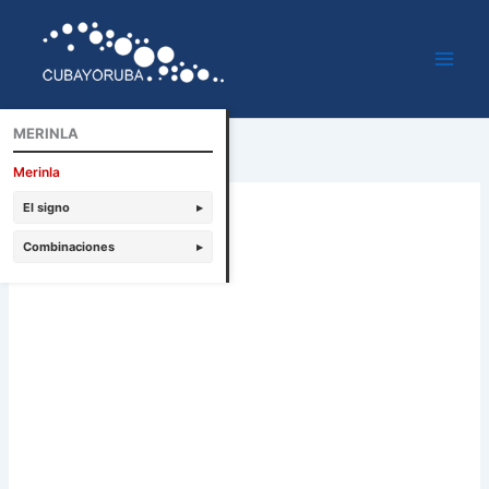
Ir
al
contenido
MERINLA
Merinla
El signo
▸
Combinaciones
▸