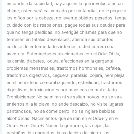
esconde a la sociedad, hay alguien lo que involucra en un
chime, usted será calumniado por un familiar, no le pegue a
los niños por la cabeza, no levante objetos pesados, tenga
cuidado con los resbalones, pague todas sus deudas para
que no tenga perdidas, no averigüe chismes para que no
terminen en fatales desenlaces, atienda sus difuntos,
cuídese de enfermedades internas, usted correrá una
aventura. Enfermedades relacionadas con el Odu: Otitis,
leucemia, diabetes, locura, afecciones en la garganta,
problemas menstruales, trastornos hormonales, cefalea,
trastornos digestivos, ceguera, parálisis, cojera, hemiplejia
en el hemisferio cerebral izquierdo, esterilidad, trastornos
digestivos, intoxicaciones por mariscos en mal estado.
Prohibiciones: No se miran ni se saltan hoyos, no se va a
entierros ni a la playa, no ande descalzo, no visite lugares
pantanosos, no se come berro, no se ingiere bebidas
alcohólicas. Nacimientos que se dan en el Odu+ y en el
Odu-: En el Odu +: Nacen la gonorrea, las cejas, las
pestañas, los párpados, la oxidación del hierro, los