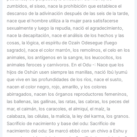
zumbidos, el siseo, nace la prohibición que establece el
descanso de la adivinación después de las seis de la tarde,
nace que el hombre utiliza a la mujer para satisfacerse
sexualmente y luego la repudia, nació el agradecimiento,
nace la decapitación, nace el análisis de los hechos y las
cosas, la lógica, el espíritu de Ozaín Odesegue (fuego
sagrado), nace el color marrón, los remolinos, el celo en los
animales, los antígenos en la sangre, los leucocitos, los
animales feroces y carnívoros. En el Odu -: Nace que los
hijos de Oshún usen siempre las manillas, nació Ibú Iyumú
que vive en las profundidades de los ríos, nace el susto,
nacen el color negro, rojo, amarillo, y los colores
abirragados, nacen los órganos reproductores femeninos,
las ballenas, las gallinas, las ratas, las cabras, los peces del
mar, el caimán, los caracoles, el almiquí, el maíz, la
calabaza, las células, la malicia, la ley del karma, los granos.
Sacrificio de nacimiento y base del odu: Sacrificio de
nacimiento del odu: Se marcó ebbó con un chivo a Eshu y