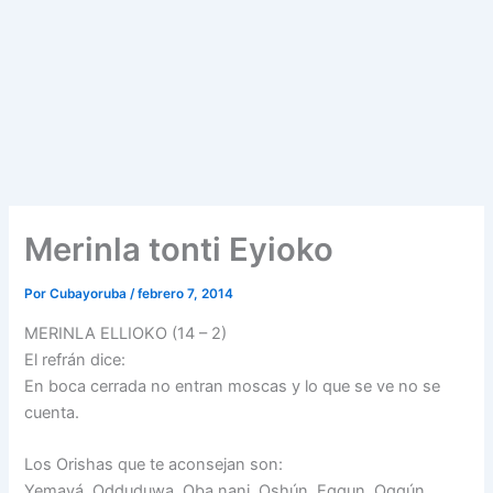
Merinla tonti Eyioko
Por
Cubayoruba
/
febrero 7, 2014
MERINLA ELLIOKO (14 – 2)
El refrán dice:
En boca cerrada no entran moscas y lo que se ve no se
cuenta.
Los Orishas que te aconsejan son:
Yemayá, Odduduwa, Oba nani, Oshún, Eggun, Oggún,