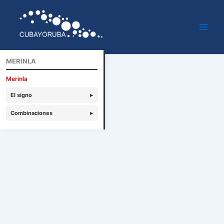
Ir
al
contenido
MERINLA
Merinla
El signo
▸
Combinaciones
▸