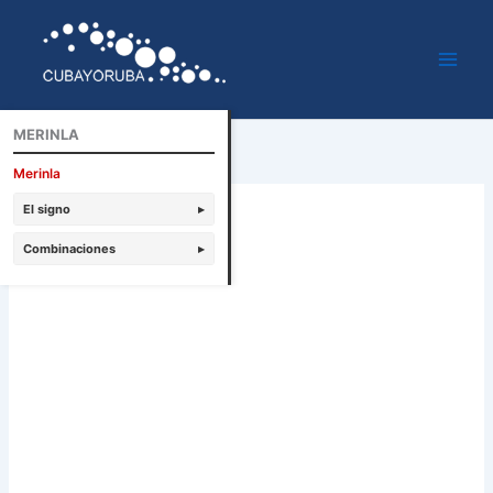
Ir
al
contenido
MERINLA
Merinla
El signo
▸
Combinaciones
▸