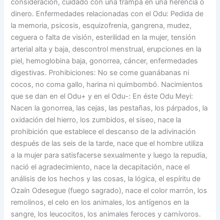
consideración, cuidado con una trampa en una herencia o
dinero. Enfermedades relacionadas con el Odu: Pedida de
la memoria, psicosis, esquizofrenia, gangrena, mudez,
ceguera o falta de visión, esterilidad en la mujer, tensión
arterial alta y baja, descontrol menstrual, erupciones en la
piel, hemoglobina baja, gonorrea, cáncer, enfermedades
digestivas. Prohibiciones: No se come guanábanas ni
cocos, no coma gallo, harina ni quimbombó. Nacimientos
que se dan en el Odu+ y en el Odu-: En éste Odu Meyi:
Nacen la gonorrea, las cejas, las pestañas, los párpados, la
oxidación del hierro, los zumbidos, el siseo, nace la
prohibición que establece el descanso de la adivinación
después de las seis de la tarde, nace que el hombre utiliza
a la mujer para satisfacerse sexualmente y luego la repudia,
nació el agradecimiento, nace la decapitación, nace el
análisis de los hechos y las cosas, la lógica, el espíritu de
Ozaín Odesegue (fuego sagrado), nace el color marrón, los
remolinos, el celo en los animales, los antígenos en la
sangre, los leucocitos, los animales feroces y carnívoros.