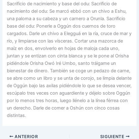
Sacrificio de nacimiento y base del odu: Sacrificio de
nacimiento del odu: Se marcó ebbó con un chivo a Eshu,
una paloma a su cabeza y un carnero a Orunla. Sacrificio
base del odu: Ponerle a Oggún dos cuernos de toro
cargados. Darle un chivo a Elegguá en la ría, cruce de mar y
río, y limpiarse con las vísceras. Cortar una mazorca de
maíz en dos, envolverlo en hojas de maloja cada uno,
juntan y se entizan con cinta blanca y se le pone al Orisha
pidiéndole Orisha Owó Iré Umbo, santo tráigame un
bienestar de dinero. También se coge un pedazo de carne,
se abre como un libro y se unta de corojo, se limpia delante
de Oggún bajo las axilas pidiéndole lo que se desea vencer,
escúpalo tres veces con aguardiente y déjelo sobre Oggún
por lo menos tres horas, luego llénelo a la línea férrea con
un derecho. Darle de comer a Oshún con cinco cosas
distintas.
ANTERIOR
SIGUIENTE